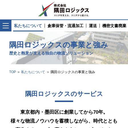
私たちについて
倉庫保管・流通加工
運送
機密文書廃棄
私たちについて
倉庫保管・流通加工
運送
隅田ロジックスの事業と強み
私たちについて
事業内容と強み
歴史と熱意が支える独自の物流ソリューション
事業内容と強み
倉庫管理・定温倉庫
運送・スポット便
歴史と沿革
歴史と沿革
流通加工
トラック帰り便
会社概要
TOP
私たちについて
隅田ロジックスの事業と強み
会社概要
在庫管理システム
オフィス移転サービ
インタビュー
インタビュー
トランクルーム
品質への取り組み
隅田ロジックスのサービス
品質への取り組み
ロゴマークについて
ロゴマークについて
倉庫保管・流通加工
東京都内・墨田区に創業してから70年。
倉庫管理・定温倉庫
様々な物流ノウハウを蓄積しながら、時代ととも
流通加工