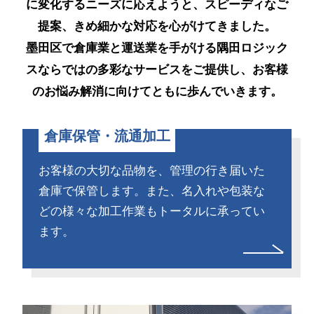
に変化するニーズに応えようと、
スピーディなご
在庫管理システム
提案、きめ細かな対応を心がけてきました。
トランクルーム
墨田区で倉庫業と運送業を手がける隅田ロジック
スならではの多彩なサービスをご提供し、
お客様
運送
のお悩み解消に向けてともに歩んでいきます。
運送・スポット便
トラック帰り便
倉庫保管・流通加工
オフィス移転サービス
機密文書廃棄
お客様の大切な品物を、管理の行き届いた
倉庫で保管します。また、名入れや包装な
書類保管
どの様々な加工作業もトータルに承ってい
ます。
よくあるご質問
採用について
先輩社員の声・物流事務